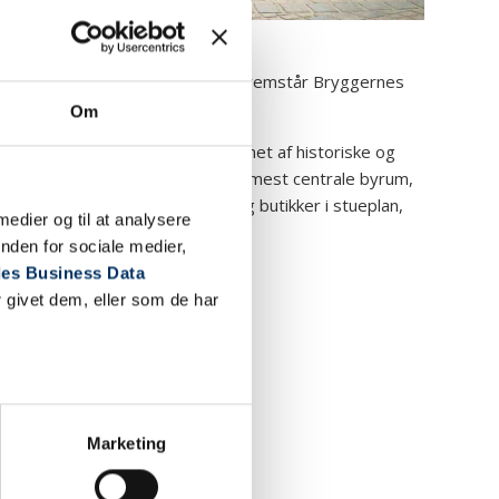
e til aktiv forside af København, fremstår Bryggernes
elen.
Om
hjertet af den nye bydel, indrammet af historiske og
et. Pladsen er Carlsberg Byens mest centrale byrum,
estauranter, boliger, kontorer og butikker i stueplan,
 medier og til at analysere
nden for sociale medier,
es Business Data
 givet dem, eller som de har
Marketing