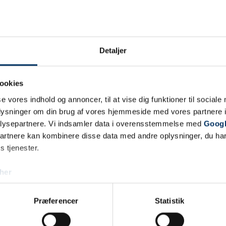
Carlsberg Bryggernes Plads
I forlængelse af Carlsberg Byens transformation fra bagsid
Plads som et samlende og imødekommende byrum for byd
Detaljer
Bryggernes Plads, Carlsberg Byens ”Rådhusplads”, ligger i 
fredede lagerbygninger som Lagerkælder 3 og Maltmagasin
ookies
tæt på Carlsberg Station og omkranset af amfiteater, spa, r
se vores indhold og annoncer, til at vise dig funktioner til sociale
samt Hotel Otillia i de fredede lagerbygninger.
oplysninger om din brug af vores hjemmeside med vores partnere i
Galleri
lysepartnere. Vi indsamler data i overensstemmelse med
Googl
partnere kan kombinere disse data med andre oplysninger, du har
s tjenester.
her
Præferencer
Statistik