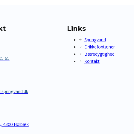
kt
Links
Springvand
Drikkefontæner
Bæredygtighed
05 65
Kontakt
lspringvand.dk
8, 4300 Holbæk