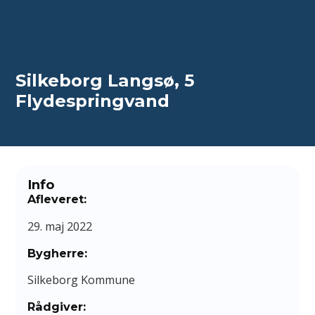
Spring til hovedindhold
Spring til sidefod
Silkeborg Langsø, 5
Flydespringvand
Info
Afleveret:
29. maj 2022
Bygherre:
Silkeborg Kommune
Rådgiver: