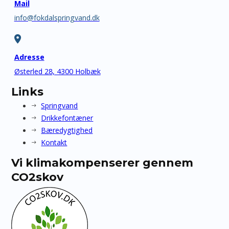
Mail
info@fokdalspringvand.dk
Adresse
Østerled 28, 4300 Holbæk
Links
Springvand
Drikkefontæner
Bæredygtighed
Kontakt
Vi klimakompenserer gennem
CO2skov