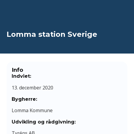
Spring til hovedindhold
Spring til sidefod
Lomma station Sverige
Info
Indviet:
13. december 2020
Bygherre:
Lomma Kommune
Udvikling og rådgivning:
Tyréns AB